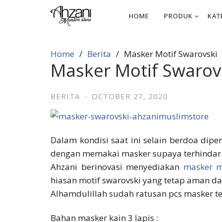
Skip
HOME
PRODUK
KAT
to
content
Home
Berita
Masker Motif Swarovski
Masker Motif Swarov
BERITA
·
OCTOBER 27, 2020
Dalam kondisi saat ini selain berdoa diper
dengan memakai masker supaya terhindar d
Ahzani berinovasi menyediakan
masker m
hiasan motif swarovski yang tetap aman da
Alhamdulillah sudah ratusan pcs masker te
Bahan masker kain 3 lapis :