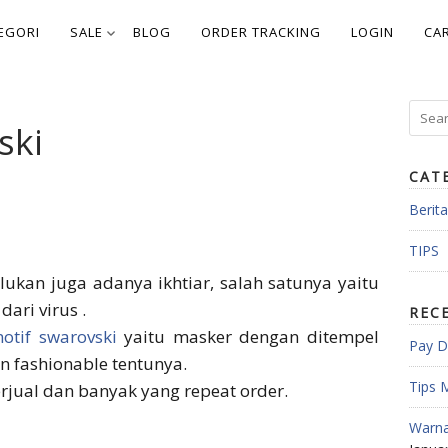
EGORI
SALE
BLOG
ORDER TRACKING
LOGIN
CA
Searc
ski
for:
CAT
Berita
TIPS
lukan juga adanya ikhtiar, salah satunya yaitu
ari virus .
REC
otif swarovski
yaitu masker dengan ditempel
Pay D
n fashionable tentunya.
Tips 
rjual dan banyak yang repeat order.
Warna