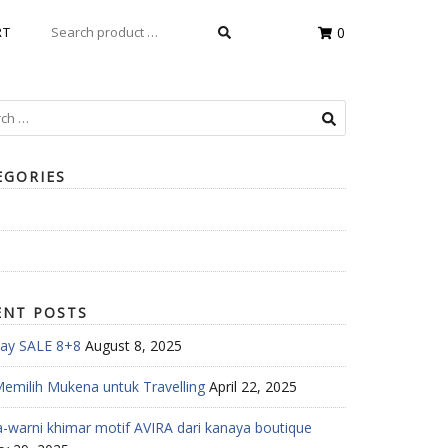
SEARCH
RT
0
FOR:
h
EGORIES
ENT POSTS
ay SALE 8+8
August 8, 2025
Memilih Mukena untuk Travelling
April 22, 2025
-warni khimar motif AVIRA dari kanaya boutique