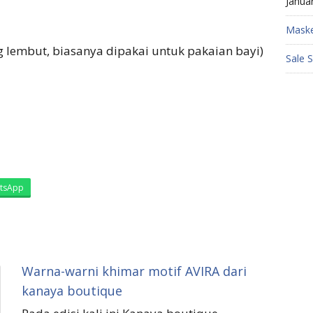
Janua
Maske
g lembut, biasanya dipakai untuk pakaian bayi)
Sale 
tsApp
Warna-warni khimar motif AVIRA dari
kanaya boutique